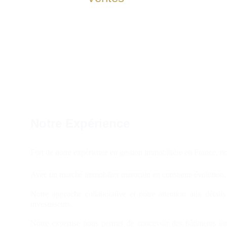
Nous proposons à la vente des villas neuves 
de qualité à Marrakech.
Notre Expérience
Fort de notre expérience en gestion immobilière en France, no
Avec un marché immobilier marocain en constante évolution, no
Notre approche collaborative et notre attention aux détail
investisseurs.
Notre expertise nous permet de concevoir des bâtiments inno