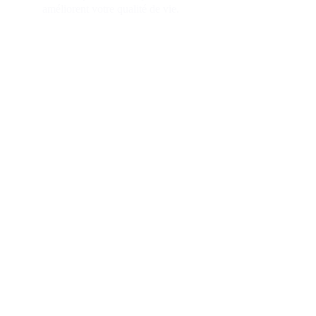
améliorent votre qualité de vie.
LO IMMO est un promoteur immobilier français basé à
Notre mission est de proposer à la vente des villas neu