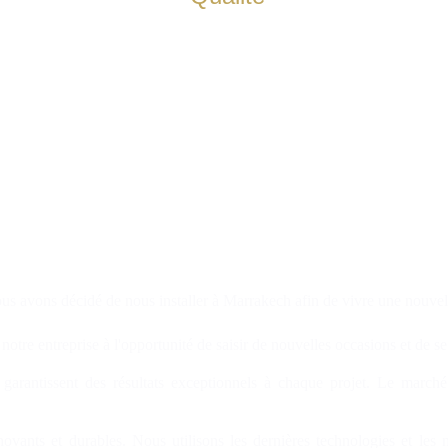
Nos villas sont conçues avec des matériaux de 
qualité pour vous offrir un confort optimal.
us avons décidé de nous installer à Marrakech afin de vivre une nouvel
tre entreprise à l'opportunité de saisir de nouvelles occasions et de s
s garantissent des résultats exceptionnels à chaque projet. Le march
vants et durables. Nous utilisons les dernières technologies et les m