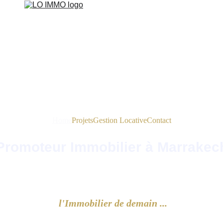
Home
Projets
Gestion Locative
Contact
Promoteur Immobilier à Marrakec
Continuons de construire ensemble
l'Immobilier de demain ...