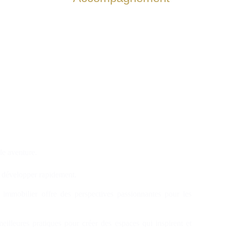
Nous vous accompagnons durant tout le 
processus d'acquisition de votre villa.
le aventure.
e développer rapidement.
é immobilier offre des perspectives passionnantes pour les
eilleures pratiques pour créer des espaces qui inspirent et